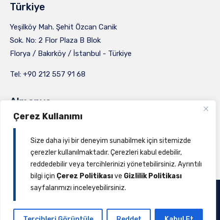
Türkiye
Yeşilköy Mah. Şehit Özcan Canik
Sok. No: 2 Flor Plaza B Blok
Florya / Bakırköy / İstanbul - Türkiye
Tel: +90 212 557 91 68
Almanya
Çerez Kullanımı
Oslebshauser Heerstraße 23,
28239 Bremen / Germany
Size daha iyi bir deneyim sunabilmek için sitemizde
çerezler kullanılmaktadır. Çerezleri kabul edebilir,
Tel: +49 4 216 659 89 23
reddedebilir veya tercihlerinizi yönetebilirsiniz. Ayrıntılı
bilgi için
Çerez Politikası
ve
Gizlilik Politikası
sayfalarımızı inceleyebilirsiniz.
Earnet 2024 ∙
Gizlilik
∙
Kullanım Koşulları
∙
Aydınlatma Metni
∙
Çerez Politikası
Tercihleri Görüntüle
Reddet
Kabul Et