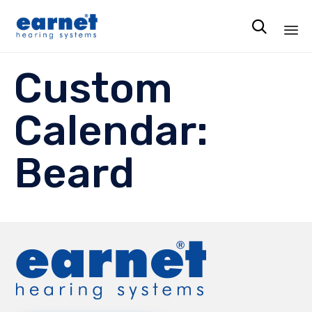

Ski
Custom
to
co
Calendar:
Beard