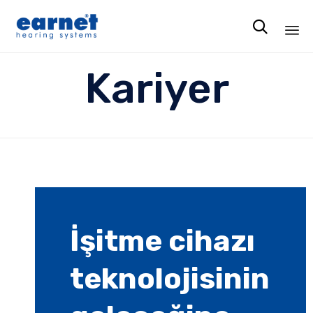

Ski
Kariyer
to
co
İşitme cihazı
teknolojisinin